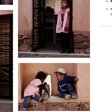
A
+
a