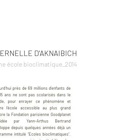
ERNELLE D'AKNAIBICH
ne école bioclimatique_2014
urd’hui près de 69 millions d’enfants de
15 ans ne sont pas scolarisés dans le
de, pour enrayer ce phénomène et
re l’école accessible au plus grand
re la Fondation parisienne Goodplanet
sidée par Yann-Arthus Bertrand
loppe depuis quelques années déjà un
ramme intitulé “Ecoles bioclimatiques“.