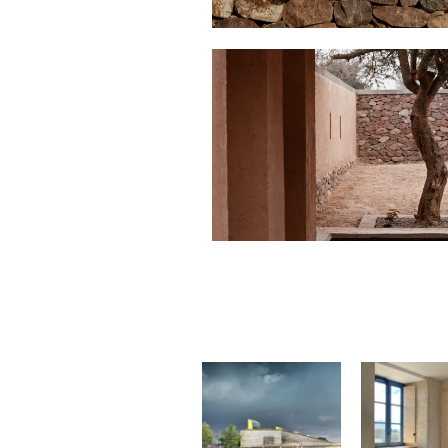
Le groupe scolaire
Yves Perron
Résidence V