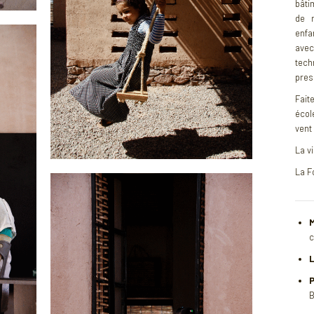
bâti
de m
enfa
avec
tech
pres
Fait
école
vent 
La vi
La F
M
c
L
P
B