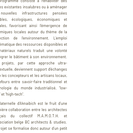
rogramme consiste à réhabiliter des
es existantes insalubres ou à aménager
nouvelles infrastructures pensées
ables, écologiques, économiques et
ales, favorisant ainsi l’émergence de
miques locales autour du thème de la
ection de l’environnement. L’emploi
ématique des ressources disponibles et
atériaux naturels traduit une volonté
tégrer le bâtiment à son environnement.
projets, par cette approche ultra-
extuelle, deviennent support d’échanges
e les concepteurs et les artisans locaux,
efours entre savoir-faire traditionnel et
nologie du monde industrialisé, “low-
 et “high-tech”.
aternelle d’Aknaibich est le fruit d’une
ière collaboration entre les architectes
nçais du collectif M.A.M.O.T.H. et
sociation belge BC architects & studies.
rojet se formalise donc autour d’un petit