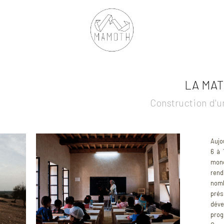
LA MAT
Construction d'u
Aujo
6 à 
mon
rend
nomb
pré
déve
prog