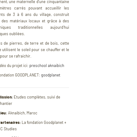
ment, une maternelle d’une cinquantaine
ètres carrés pouvant accueillir les
nts de 3 à 6 ans du village, construit
 des matériaux locaux et grâce à des
niques traditionnelles aujourd’hui
ques oubliées.
es de pierres, de terre et de bois, cette
 utilisent le soleil pour se chauffer et le
pour se rafraichir.
déo du projet ici:
preschool aknaibich
ondation GOODPLANET:
goodplanet
ission:
Etudes complètes, suivi de
hantier
ieu:
Aknaibich, Maroc
artenaires:
La fondation Goodplanet +
C Studies