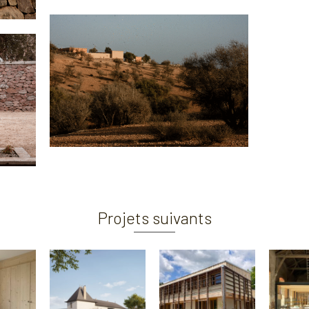
Projets suivants
La Maison de
L’école et ALSH de
L’
alérie
l’Énergie
Rochechouart