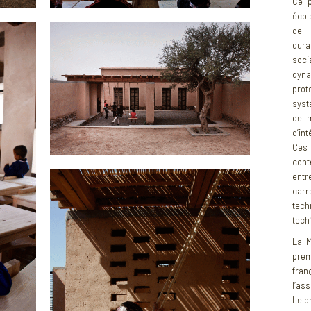
Ce p
écol
de 
dur
soci
dyna
prot
syst
de m
d’in
Ces 
cont
entr
carr
tech
tech”
La M
prem
fra
l’as
Le p