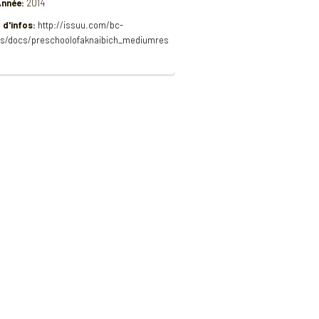
nnée:
2014
 d'infos:
http://issuu.com/bc-
s/docs/preschoolofaknaibich_mediumres